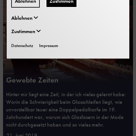
Ablehnen
Zustimmen
Ablehnen
Zustimmen
Datenschutz
Impressum
Gewebte Zeiten
Hinter mir liegt eine Zeit, in der ich vieles gelernt habe:
Worin die Schwierigkeit beim Glasschleifen liegt, wie
unvorstellbar teuer eine Doppelpedalharfe im 19.
Jahrhundert war, warum sich Glasfasern in der Mode
nicht durchgesetzt haben und so vieles mehr.
21. Juni 2019