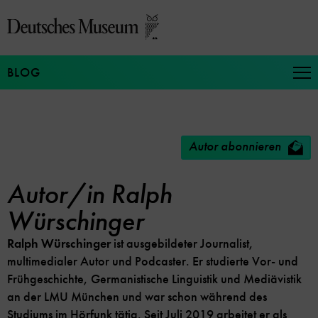
Direkt
zum
Seiteninhalt
springen
BLOG
Na
auf
un
zu
Autor abonnieren
Autor/in Ralph
Würschinger
Ralph Würschinger
ist ausgebildeter Journalist,
multimedialer Autor und Podcaster. Er studierte Vor- und
Frühgeschichte, Germanistische Linguistik und Mediävistik
an der LMU München und war schon während des
Studiums im Hörfunk tätig. Seit Juli 2019 arbeitet er als