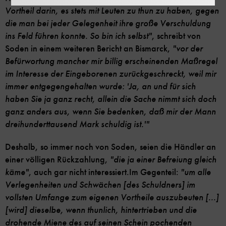
Vortheil darin, es stets mit Leuten zu thun zu haben, gegen
die man bei jeder Gelegenheit ihre große Verschuldung
ins Feld führen konnte. So bin ich selbst"
, schreibt von
Soden in einem weiteren Bericht an Bismarck,
"vor der
Befürwortung mancher mir billig erscheinenden Maßregel
im Interesse der Eingeborenen zurückgeschreckt, weil mir
immer entgegengehalten wurde: 'Ja, an und für sich
haben Sie ja ganz recht, allein die Sache nimmt sich doch
ganz anders aus, wenn Sie bedenken, daß mir der Mann
dreihunderttausend Mark schuldig ist.'"
Deshalb, so immer noch von Soden, seien die Händler an
einer völligen Rückzahlung,
"die ja einer Befreiung gleich
käme"
, auch gar nicht interessiert.
Im Gegenteil:
"um alle
Verlegenheiten und Schwächen [des Schuldners] im
vollsten Umfange zum eigenen Vortheile auszubeuten [...]
[wird] dieselbe, wenn thunlich, hintertrieben und die
drohende Miene des auf seinen Schein pochenden