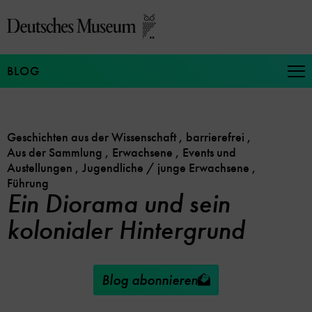
Direkt
zum
Seiteninhalt
springen
BLOG
Na
auf
un
zu
Geschichten aus der Wissenschaft
,
barrierefrei
,
Aus der Sammlung
,
Erwachsene
,
Events und
Austellungen
,
Jugendliche / junge Erwachsene
,
Führung
Ein Diorama und sein
kolonialer Hintergrund
Blog abonnieren