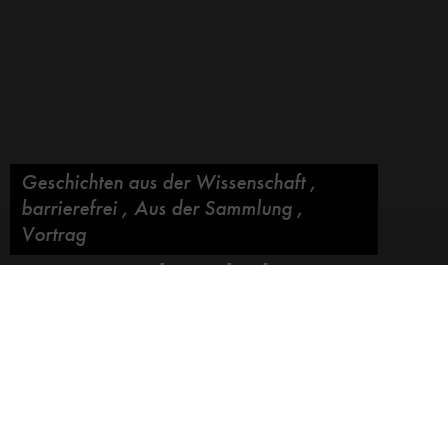
Geschichten aus der Wissenschaft
,
barrierefrei
,
Aus der Sammlung
,
Vortrag
Von Handmade bis
High-Throughput
Blog abonnieren