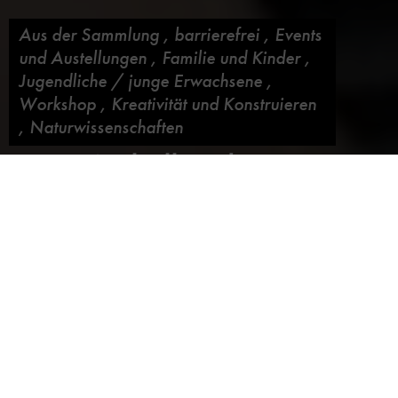
Aus der Sammlung
,
barrierefrei
,
Events
und Austellungen
,
Familie und Kinder
,
Jugendliche / junge Erwachsene
,
Workshop
,
Kreativität und Konstruieren
,
Naturwissenschaften
Vom Weltall in den
Computertomografen
Blog abonnieren
05. Juni 2020,
von
Gerrit Faust
Deutsches Museum lässt Exponate durchleuchten –