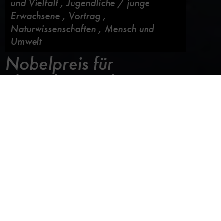
und Vielfalt
,
Jugendliche / junge
Erwachsene
,
Vortrag
,
Naturwissenschaften
,
Mensch und
Umwelt
Nobelpreis für
Physiologie oder
Medizin 2019
Blog abonnieren
28. Februar 2020,
von
Dagny Müller
Am 10. Dezember wurden im Stockholmer Konzerthaus
die Nobelpreise des Jahres 2019 verliehen. In einer