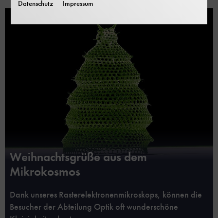
Datenschutz
Impressum
Weihnachtsgrüße aus dem
Mikrokosmos
Dank unseres Rasterelektronenmikroskops, können die
Besucher der Abteilung Optik oft wunderschöne