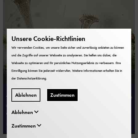
Unsere Cookie-Richtlinien
Wir verwenden Cookies, um unsere Seite sicher und zuverlässig anbieten zu können
und die Zugriffe auf unserer Webseite zu analysieren. Sie helfen uns dabei, die
Webseite zu optimieren und Ihr persönliches Nutzungserlebnis zu verbessern. Ihre
Einwilligung können Sie jederzeit widerrufen. Weitere Informationen erhalten Sie in
der
Datenschutzerklärung
.
Die Abteilung Optik präsentiert:
Ablehnen
Zustimmen
Wenn man dieser Tage die Beine in der Isar abkühlt, hat
man, neben der erfrischenden Abkühlung, auch noch
Ablehnen
andere, eher unbemerkte Naturerlebnisse.
02. Juli 2014
Zustimmen