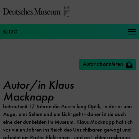
Direkt
zum
Seiteninhalt
springen
BLOG
Na
auf
un
zu
Autor abonnieren
Autor/in Klaus
Macknapp
betreut seit 17 Jahren die Ausstellung
Optik, in der es ums
Auge, ums Sehen und um Licht geht - daher ist sie auch
eine der dunkelsten im Museum. Klaus Macknapp hat sich
vor vielen Jahren ins Reich des Unsichtbaren gewagt und
arbeitet am Raster-Elektronen - und an Lichtmikroskopen.