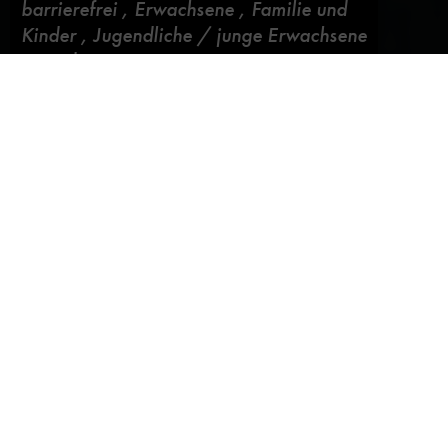
barrierefrei
,
Erwachsene
,
Familie und
Kinder
,
Jugendliche / junge Erwachsene
,
Sonderprogramm
Im Anfang war... Jikji!
Blog abonnieren
26. April 2024,
von
Stefan Soltek
,
Sonja
Neumann
Das Buch Jikji (ausgesprochen: „Tschiktschi“)
entstand 1377 in Korea und ist das älteste
erhaltene Buch, das mit beweglichen
Metalltypen gedruckt wurde und zwar lange
bevor Johannes Gutenberg Mitte des 15.