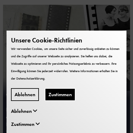
Unsere Cookie-Richtlinien
Wir verwenden Cookies, um unsere Seite sicher und zuverlässig anbieten zu können
und die Zugriffe auf unserer Webseite zu analysieren. Sie helfen uns dabei, die
Webseite zu optimieren und Ihr persönliches Nutzungserlebnis zu verbessern. Ihre
Einwilligung können Sie jederzeit widerrufen. Weitere Informationen erhalten Sie in
der
Datenschutzerklärung
.
90 Jahre Flimmerkiste
Ablehnen
Zustimmen
Das Fernsehen wird 90 Jahre alt. Genau genommen
Ablehnen
erfolgte vor 90 Jahren, am 26. Januar 1926, die
Zustimmen
Demonstration der mechanischen
Bewegtbildübertragung vor geladenen Mitgliedern der