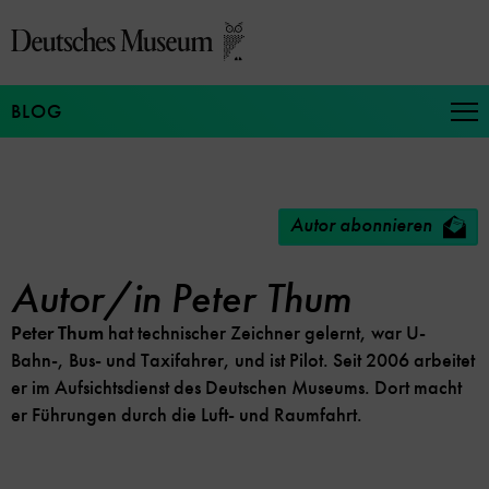
Direkt
zum
Seiteninhalt
springen
BLOG
Na
auf
un
zu
Autor abonnieren
Autor/in Peter Thum
Peter Thum
hat technischer Zeichner gelernt, war U-
Bahn-, Bus- und Taxifahrer, und ist Pilot. Seit 2006 arbeitet
er im Aufsichtsdienst des Deutschen Museums. Dort macht
er Führungen durch die Luft- und Raumfahrt.