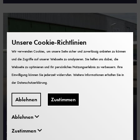
Unsere Cookie-Richtlinien
Wir verwenden Cookies, um unsere Seite sicher und zuverlässig anbieten zu können
und die Zugriffe auf unserer Webseite zu analysieren. Sie helfen uns dabei, die
Webseite zu optimieren und Ihr persönliches Nutzungserlebnis zu verbessern. Ihre
Einwilligung können Sie jederzeit widerrufen. Weitere Informationen erhalten Sie in
der
Datenschutzerklärung
.
Ablehnen
Zustimmen
Deutschlandflug
Ablehnen
Peter Thum und Hans Koberstein, Mitarbeiter im
Zustimmen
Aufsichtsdienst der Ausstellung Luftfahrt, sind für das
Deutsche Museum vier Tage lang über Deutschland