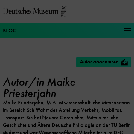
Direkt
zum
Seiteninhalt
springen
BLOG
Na
auf
un
zu
Autor abonnieren
Autor/in Maike
Priesterjahn
Maike Priesterjahn, M.A. ist wissenschaftliche Mitarbeiterin
im Bereich Schifffahrt der Abteilung Verkehr, Mobilität,
Transport. Sie hat Neuere Geschichte, Mittelalterliche
Geschichte und Ältere Deutsche Philologie an der TU Berlin
studiert und war Wissenschaftliche Mitarbeiterin im DFG