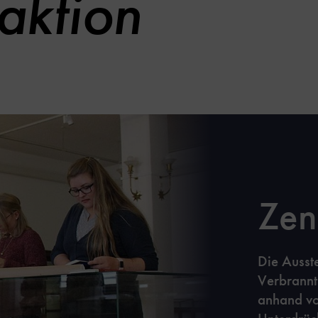
aktion
Zens
Die Ausst
Verbrannt
anhand vo