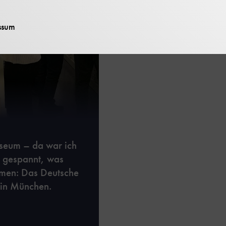
ssum
seum – da war ich
d gespannt, was
hmen: Das Deutsche
 in München.