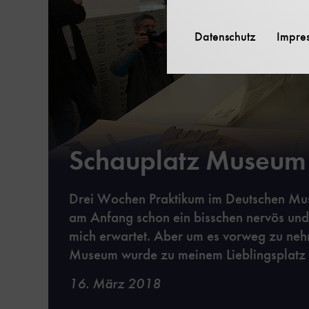
Datenschutz
Impre
Schauplatz Museum
Drei Wochen Praktikum im Deutschen Mu
am Anfang schon ein bisschen nervös un
mich erwartet. Aber um es vorweg zu ne
Museum wurde zu meinem Lieblingsplatz
16. März 2018