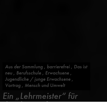
Aus der Sammlung
,
barrierefrei
,
Das ist
neu
,
Berufsschule
,
Erwachsene
,
Jugendliche / junge Erwachsene
,
Vortrag
,
Mensch und Umwelt
Ein „Lehrmeister“ für
die Flugwerft