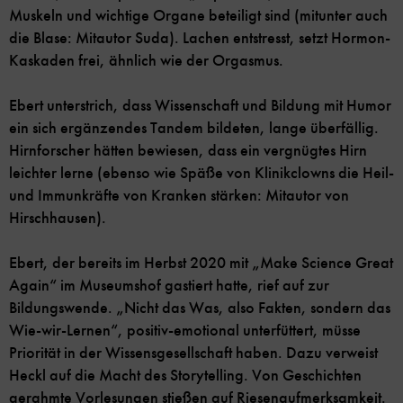
Muskeln und wichtige Organe beteiligt sind (mitunter auch
die Blase: Mitautor Suda). Lachen entstresst, setzt Hormon-
Kaskaden frei, ähnlich wie der Orgasmus.
Ebert unterstrich, dass Wissenschaft und Bildung mit Humor
ein sich ergänzendes Tandem bildeten, lange überfällig.
Hirnforscher hätten bewiesen, dass ein vergnügtes Hirn
leichter lerne (ebenso wie Späße von Klinikclowns die Heil-
und Immunkräfte von Kranken stärken: Mitautor von
Hirschhausen).
Ebert, der bereits im Herbst 2020 mit „Make Science Great
Again“ im Museumshof gastiert hatte, rief auf zur
Bildungswende. „Nicht das Was, also Fakten, sondern das
Wie-wir-Lernen“, positiv-emotional unterfüttert, müsse
Priorität in der Wissensgesellschaft haben. Dazu verweist
Heckl auf die Macht des Storytelling. Von Geschichten
gerahmte Vorlesungen stießen auf Riesenaufmerksamkeit.