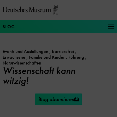
Direkt
zum
Seiteninhalt
springen
BLOG
Na
auf
un
zu
Events und Austellungen
,
barrierefrei
,
Erwachsene
,
Familie und Kinder
,
Führung
,
Naturwissenschaften
Wissenschaft kann
witzig!
Blog abonnieren