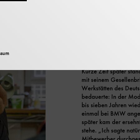
Die große Liebe nahm
vor meiner Gesellenpr
ins Deutsche Museum 
damals geschafft, dass
Modellbauwerkstatt we
ssum
Genau da willst du ma
Kurze Zeit später sta
mit seinem Gesellenbri
Werkstätten des Deut
bedauerte: In der Mode
bis sieben Jahren wied
einmal bei BMW ange
später kam der ersehn
stehe. „Ich sagte natü
Mitbewerber durchges