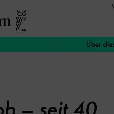
Über die
ob – seit 40