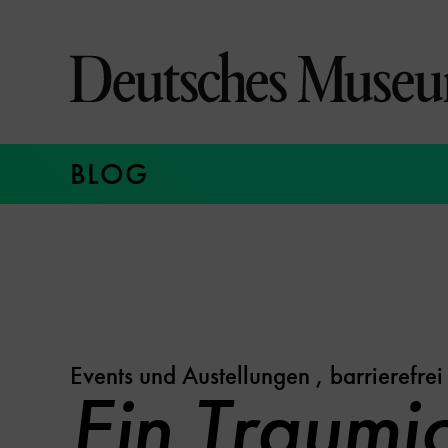
Direkt
zum
Seiteninhalt
springen
BLOG
Events und Austellungen
,
barrierefrei
Ein Traumj