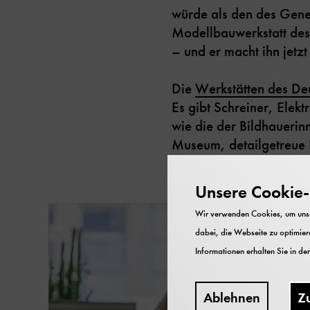
würde als den des Gener
Modellbauwerkstatt des
– und er macht ihn jetzt
Die
Werkstätten des D
Es gibt Schreiner, Elek
wie die der Bildhauerin
Museum, detailgetreue 
Unsere Cookie-R
Wir verwenden Cookies, um unser
dabei, die Webseite zu optimiere
Informationen erhalten Sie in de
Ablehnen
Z