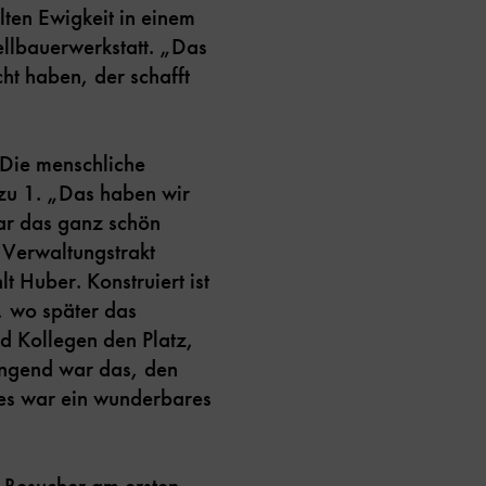
hlten Ewigkeit in einem
llbauerwerkstatt. „Das
ht haben, der schafft
 Die menschliche
zu 1. „Das haben wir
war das ganz schön
 Verwaltungstrakt
 Huber. Konstruiert ist
, wo später das
d Kollegen den Platz,
engend war das, den
 es war ein wunderbares
r Besucher am ersten