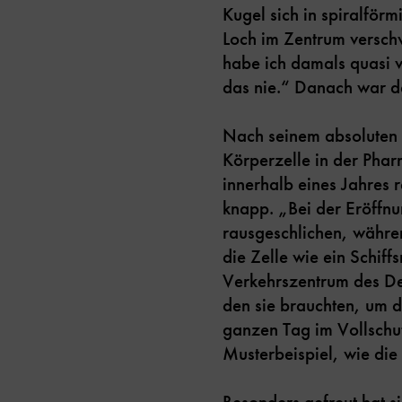
Kugel sich in spiralförm
Loch im Zentrum versch
habe ich damals quasi v
das nie.“ Danach war d
Nach seinem absoluten H
Körperzelle in der Pha
innerhalb eines Jahres r
knapp. „Bei der Eröffnu
rausgeschlichen, währen
die Zelle wie ein Schif
Verkehrszentrum des De
den sie brauchten, um 
ganzen Tag im Vollschu
Musterbeispiel, wie di
Besonders gefreut hat s