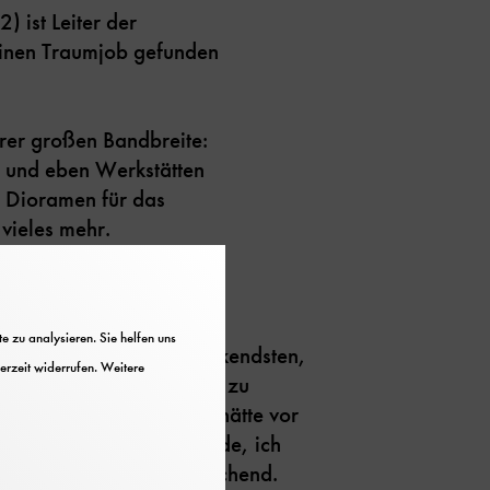
 ist Leiter der
einen Traumjob gefunden
rer großen Bandbreite:
– und eben Werkstätten
n Dioramen für das
vieles mehr.
 zu analysieren. Sie helfen uns
tt
gehört zum Beeindruckendsten,
erzeit widerrufen. Weitere
halb der Ausstellungen zu
 das jemand prophezeit hätte vor
er so lange arbeiten würde, ich
bt“, sagt Franz Huber lachend.