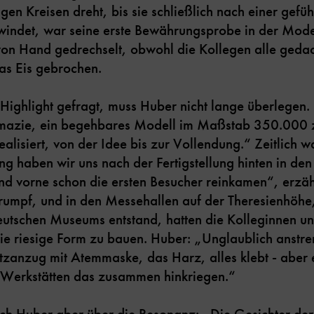
igen Kreisen dreht, bis sie schließlich nach einer gefü
windet, war seine erste Bewährungsprobe in der Mode
on Hand gedrechselt, obwohl die Kollegen alle gedac
as Eis gebrochen.
ighlight gefragt, muss Huber nicht lange überlegen.
rmazie, ein begehbares Modell im Maßstab 350.000 
ealisiert, von der Idee bis zur Vollendung.“ Zeitlich 
ng haben wir uns nach der Fertigstellung hinten in den
d vorne schon die ersten Besucher reinkamen“, erzählt
fsrumpf, und in den Messehallen auf der Theresienhöhe
utschen Museums entstand, hatten die Kolleginnen un
die riesige Form zu bauen. Huber: „Unglaublich anstr
tzanzug mit Atemmaske, das Harz, alles klebt - aber
e Werkstätten das zusammen hinkriegen.“
ich Huber aber über die Resonanz: „Die Gesichter de