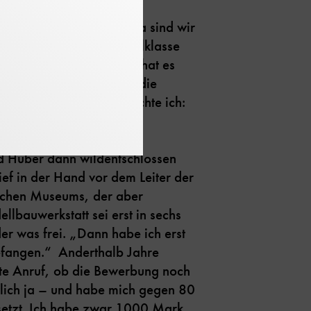
 1978 ihren Anfang. „Da sind wir
üfung mit der Berufsschulklasse
gegangen. Unser Lehrer hat es
 wir auch einen Blick in die
rfen dürfen. Und da dachte ich:
l arbeiten.“
nd Huber dann wildentschlossen
ef in der Hand vor dem Leiter der
schen Museums, der aber
llbauwerkstatt sei erst in sechs
er was frei. „Dann habe ich erst
fangen.“ Anderthalb Jahre
te Anruf, ob die Bewerbung noch
rlich ja – und habe mich gegen 80
etzt. Ich habe zwar 1000 Mark