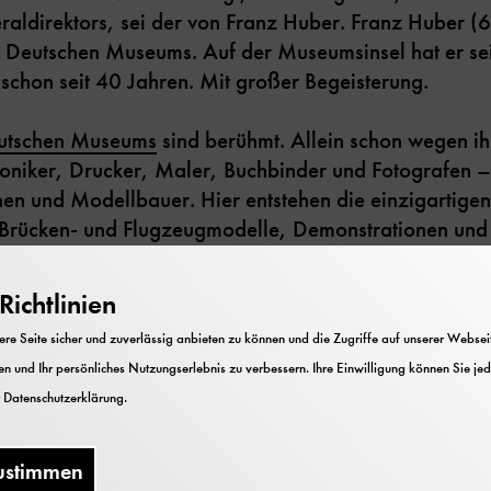
aldirektors, sei der von Franz Huber. Franz Huber (62)
 Deutschen Museums. Auf der Museumsinsel hat er s
 schon seit 40 Jahren. Mit großer Begeisterung.
eutschen Museums
sind berühmt. Allein schon wegen ih
troniker, Drucker, Maler, Buchbinder und Fotografen 
nen und Modellbauer. Hier entstehen die einzigartige
Brücken- und Flugzeugmodelle, Demonstrationen und 
ichtlinien
e Seite sicher und zuverlässig anbieten zu können und die Zugriffe auf unserer Webseite
Die
Modellbauwerksta
n und Ihr persönliches Nutzungserlebnis zu verbessern. Ihre Einwilligung können Sie jed
was das Museum außer
r
Datenschutzerklärung
.
bieten hat. „Wenn mir
40 Jahren, dass ich hi
ustimmen
hätte ihm nicht geglau