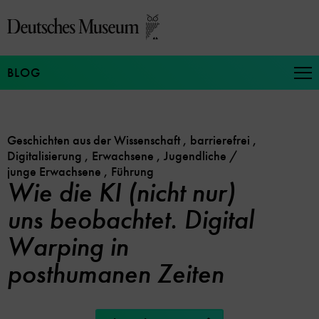
Direkt
zum
Seiteninhalt
springen
BLOG
Na
auf
un
zu
Geschichten aus der Wissenschaft
,
barrierefrei
,
Digitalisierung
,
Erwachsene
,
Jugendliche /
junge Erwachsene
,
Führung
Wie die KI (nicht nur)
uns beobachtet. Digital
Warping in
posthumanen Zeiten