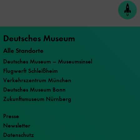
Seite
nach
oben
scrol
Deutsches Museum
Alle Standorte
Deutsches Museum – Museumsinsel
Flugwerft Schleißheim
Verkehrszentrum München
Deutsches Museum Bonn
Zukunftsmuseum Nürnberg
Presse
Newsletter
Datenschutz