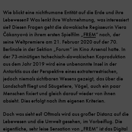
Wie blickt eine nichthumane Entität auf die Erde und ihre
Lebewesen? Was lenkt ihre Wahrnehmung, was interessiert
sie? Diesen Fragen geht die slowakische Regisseurin Viera
Čákanyová in ihrem ersten Spielfilm „
FREM
“ nach, der
seine Weltpremiere am 21. Februar 2020 auf der 70.
Berlinale in der Sektion „Forum“ im Kino Arsenal hatte. In
der 73-minütigen tschechisch-slowakischen Koproduktion
aus dem Jahr 2019 wird eine unbenannte Insel in der
Antarktis aus der Perspektive eines extraterrestrischen,
jedoch niemals sichtbaren Wesens gezeigt, das über die
Landschaft fliegt und Säugetiere, Vögel, auch ein paar
Menschen fixiert und gleich darauf wieder von ihnen
absieht. Dies erfolgt nach ihm eigenen Kriterien.
Doch was sieht es? Oftmals wird aus großer Distanz auf die
Lebewesen und die Umwelt gesehen, im Vorbeiflug. Die
eigentliche, sehr leise Sensation von „FREM“ ist das Digital