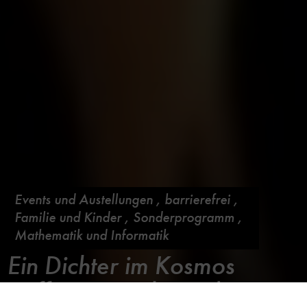
Events und Austellungen
,
barrierefrei
,
Familie und Kinder
,
Sonderprogramm
,
Mathematik und Informatik
Ein Dichter im Kosmos
Kaffee - Goethe und