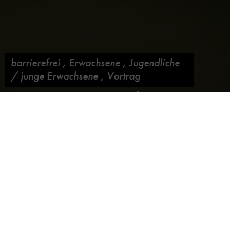
barrierefrei
,
Erwachsene
,
Jugendliche
/ junge Erwachsene
,
Vortrag
Die Energiewende
drehen – mal anders!
Blog abonnieren
11. August 2018,
von
Melanie Jahreis
Denn „Klappe zu! Film ab!“, hieß es vergangene Woche