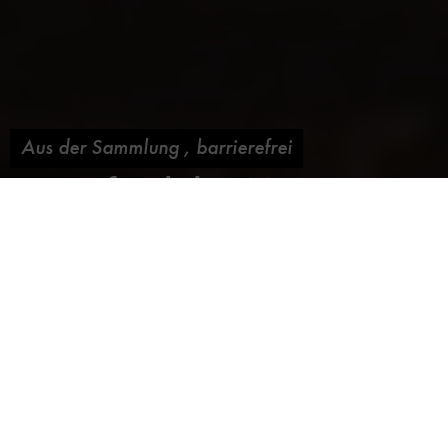
Aus der Sammlung
,
barrierefrei
Depotfund des Monats:
Tischfeuerzeug
Blog abonnieren
18. Juni 2015,
von
Beräumungsteam
Dieses respektable Tischfeuerzeug mit immerhin 46cm