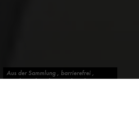
Aus der Sammlung
,
barrierefrei
,
Familie und Kinder
,
Kindergeburtstag
Von der Sonne beflügelt
Blog abonnieren