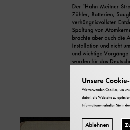
Der "Hahn-Meitner-Straß
Zähler, Batterien, Saug
verhängnisvollsten Ent
Spaltung von Atomkerne
brachte aber auch die 
Installation und nicht 
und wichtige Vorgänge 
wurden für das Deutsch
Ausstellung kommentiert
Unsere Cookie-R
Auf dem Tisch liegt au
Wir verwenden Cookies, um unser
Dezember 1938:
dabei, die Webseite zu optimiere
Informationen erhalten Sie in de
Ablehnen
Z