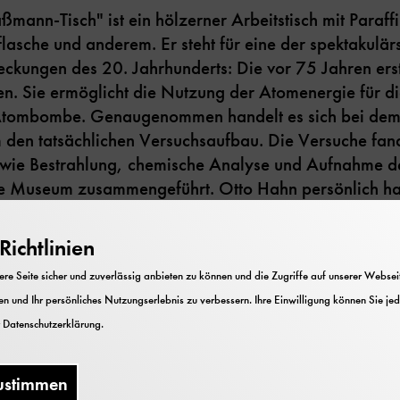
mann-Tisch" ist ein hölzerner Arbeitstisch mit Paraff
flasche und anderem. Er steht für eine der spektakulär
deckungen des 20. Jahrhunderts: Die vor 75 Jahren er
n. Sie ermöglicht die Nutzung der Atomenergie für d
Atombombe. Genaugenommen handelt es sich bei dem 
um den tatsächlichen Versuchsaufbau. Die Versuche fan
wie Bestrahlung, chemische Analyse und Aufnahme de
e Museum zusammengeführt. Otto Hahn persönlich hat
.
ichtlinien
ch eine Kopie des Laborbuches auf, aufgeschlagen mit
e Seite sicher und zuverlässig anbieten zu können und die Zugriffe auf unserer Webseite
n und Ihr persönliches Nutzungserlebnis zu verbessern. Ihre Einwilligung können Sie jed
r
Datenschutzerklärung
.
ustimmen