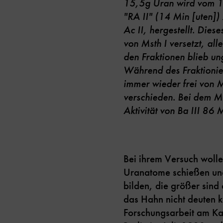
15,5g Uran wird vom 16
"RA II" (14 Min
[
uten
]
)
Ac II, hergestellt. Die
von Msth I versetzt, all
den Fraktionen blieb un
Während des Fraktionier
immer wieder frei von M
verschieden. Bei dem Ms
Aktivität von Ba III 86 
Bei ihrem Versuch woll
Uranatome schießen und
bilden, die größer sind
das Hahn nicht deuten k
Forschungsarbeit am Kai