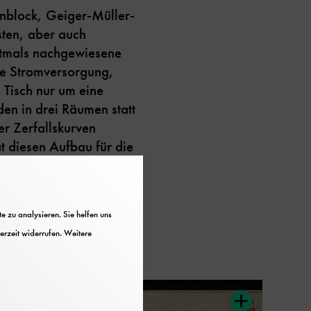
inblock, Geiger-Müller-
sten, aber auch
stmals nachgewiesene
ie Stromversorgung,
Tisch nur um eine
den in drei Räumen statt
r Zerfallskurven
 diesen Aufbau für die
 dem Eintrag am 17.
 zu analysieren. Sie helfen uns
erzeit widerrufen. Weitere