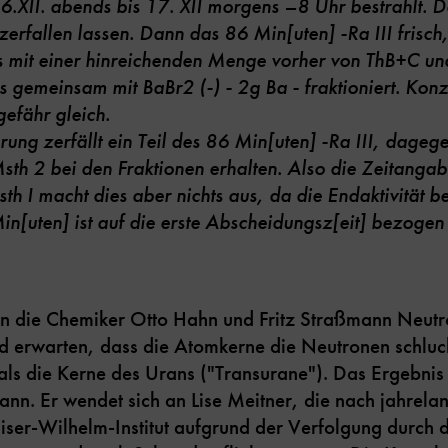
.XII. abends bis 17. XII morgens –8 Uhr bestrahlt.
 zerfallen lassen. Dann das 86 Min
[
uten
]
-Ra III frisch
ses mit einer hinreichenden Menge vorher von ThB+C u
es gemeinsam mit BaBr2 (-) - 2g Ba - fraktioniert. Kon
gefähr gleich.
ung zerfällt ein Teil des 86 Min
[
uten
]
-Ra III, dageg
sth 2 bei den Fraktionen erhalten.
Also die Zeitangab
th I macht dies aber nichts aus, da die Endaktivität b
Min
[u
ten
]
ist auf die erste Abscheidungsz
[
eit
]
bezogen f
en die Chemiker Otto Hahn und Fritz Straßmann Neutr
 erwarten, dass die Atomkerne die Neutronen schluc
 als die Kerne des Urans ("Transurane"). Das Ergebnis
ann. Er wendet sich an Lise Meitner, die nach jahrel
ser-Wilhelm-Institut aufgrund der Verfolgung durch d