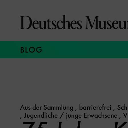
Direkt
zum
Seiteninhalt
springen
BLOG
Aus der Sammlung
,
barrierefrei
,
Sch
,
Jugendliche / junge Erwachsene
,
V