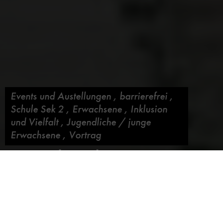
Events und Austellungen
,
barrierefrei
,
Schule Sek 2
,
Erwachsene
,
Inklusion
und Vielfalt
,
Jugendliche / junge
Erwachsene
,
Vortrag
Bürgerbeteiligung im
Deutschen Museum
Blog abonnieren