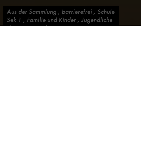
Aus der Sammlung
,
barrierefrei
,
Schule
Sek 1
,
Familie und Kinder
,
Jugendliche
/ junge Erwachsene
Mal richtig einheizen
Blog abonnieren
11. März 2010,
von
Annette Lein
Leise rieselt der Schnee. Immer noch und immer wieder
schlägt der Winter voll zu. Die Besucher kommen dick
eingemummelt ins Museum und freuen sich, dass es
drinnen gemütlich warm ist. Wer möchte da nicht ein
bißchen an den himmlischen Reglern drehen und dafür