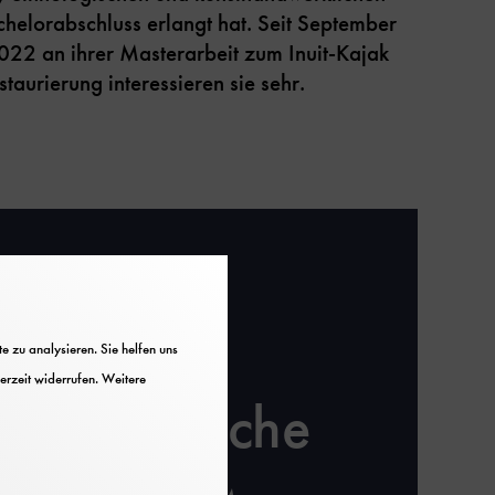
chelorabschluss erlangt hat. Seit September
022 an ihrer Masterarbeit zum Inuit-Kajak
aurierung interessieren sie sehr.
 zu analysieren. Sie helfen uns
erzeit widerrufen. Weitere
 Spurensuche