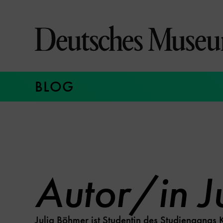
Direkt
zum
Seiteninhalt
springen
BLOG
Autor/in J
Julia Böhmer ist Studentin des Studiengangs