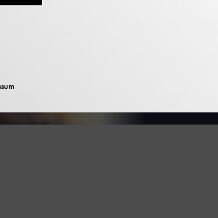
Das Kajak
23. Febr
ssum