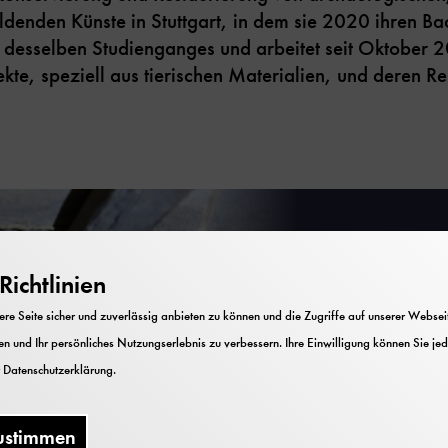
denden Künste in Stuttgart, in dem sie 2020 ihren Ba
 desselben Studienganges und arbeitet seit Oktober 2
, speziell aus tierischen Materialien, und deren Rest
ichtlinien
e Seite sicher und zuverlässig anbieten zu können und die Zugriffe auf unserer Webseite
n und Ihr persönliches Nutzungserlebnis zu verbessern. Ihre Einwilligung können Sie jed
Auf
r
Datenschutzerklärung
.
ustimmen