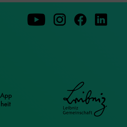
Zu
Zu
Zu
unserer
unserer
unserer
Youtube-
Instagram-
Faceboo
Seite
Seite
Seite
 App
iheit