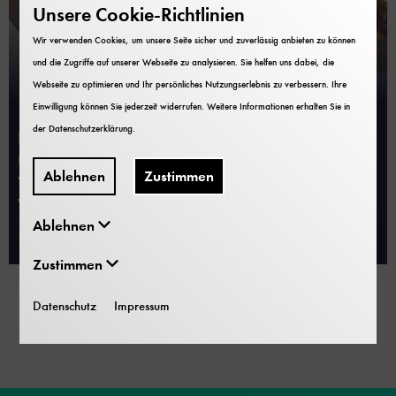
Unsere Cookie-Richtlinien
Wir verwenden Cookies, um unsere Seite sicher und zuverlässig anbieten zu können
und die Zugriffe auf unserer Webseite zu analysieren. Sie helfen uns dabei, die
Druckreife Vorführung: ENIGMA
Webseite zu optimieren und Ihr persönliches Nutzungserlebnis zu verbessern. Ihre
Einwilligung können Sie jederzeit widerrufen. Weitere Informationen erhalten Sie in
der
Datenschutzerklärung
.
In der Ausstellung zur Kryptologie befinden sich
ENIGMA Verschlüsselungsmaschinen. Aber zur
Ablehnen
Zustimmen
Vorführung eignen sie sich nicht. Gibt es einen anderen
Weg?
Ablehnen
22. Mai 2026
Zustimmen
Datenschutz
Impressum