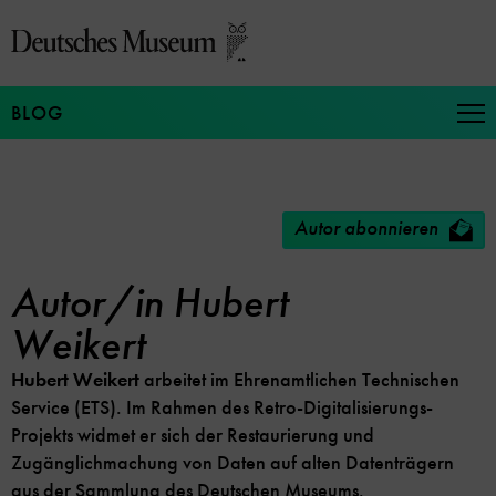
Direkt
zum
Seiteninhalt
springen
BLOG
Na
auf
un
zu
Autor abonnieren
Autor/in Hubert
Weikert
Hubert Weikert
arbeitet im Ehrenamtlichen Technischen
Service (ETS). Im Rahmen des Retro-Digitalisierungs-
Projekts widmet er sich der Restaurierung und
Zugänglichmachung von Daten auf alten Datenträgern
aus der Sammlung des Deutschen Museums.