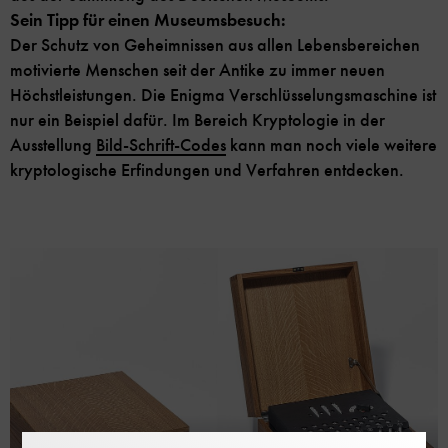
Sein Tipp für einen Museumsbesuch:
Der Schutz von Geheimnissen aus allen Lebensbereichen
motivierte Menschen seit der Antike zu immer neuen
Höchstleistungen. Die Enigma Verschlüsselungsmaschine ist
nur ein Beispiel dafür. Im Bereich Kryptologie in der
Ausstellung
Bild-Schrift-Codes
kann man noch viele weitere
kryptologische Erfindungen und Verfahren entdecken.