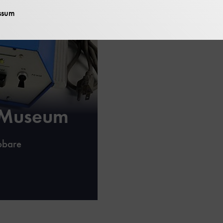
ssum
s Museum
bbare