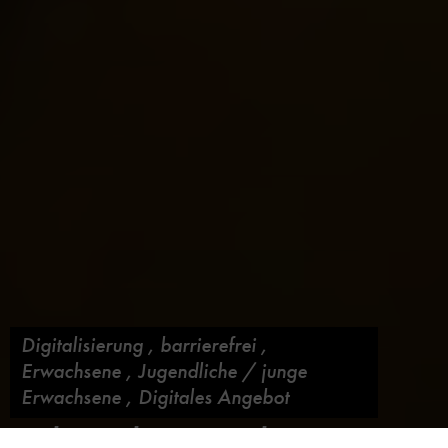
Digitalisierung
,
barrierefrei
,
Erwachsene
,
Jugendliche / junge
Erwachsene
,
Digitales Angebot
Relaunch Deutsches