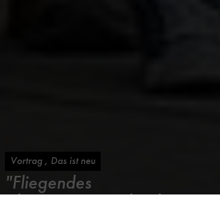
Vortrag
,
Das ist neu
"Fliegendes
Klassenzimmer" landet
in der Flugwerft