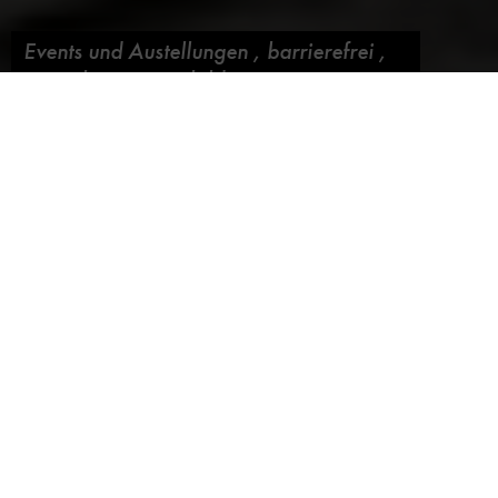
Events und Austellungen
,
barrierefrei
,
Erwachsene
,
Fortbildung
Einstein kinderleicht
Blog abonnieren
25. November 2015,
von
Sabrina Landes
Hundert Jahre ist die Allgemeine Relativitätstheorie
mittlerweile alt: Am 25. November 1915 stellte Albert
Einstein sie in der Preußischen Akademie der
Wissenschaften vor. Einsteins Theorien haben nicht nur die
Wissenschaft beflügelt. Sie haben unser Weltbild