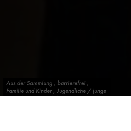
Aus der Sammlung
,
barrierefrei
,
Familie und Kinder
,
Jugendliche / junge
Erwachsene
,
Workshop
Bahnpostwagen